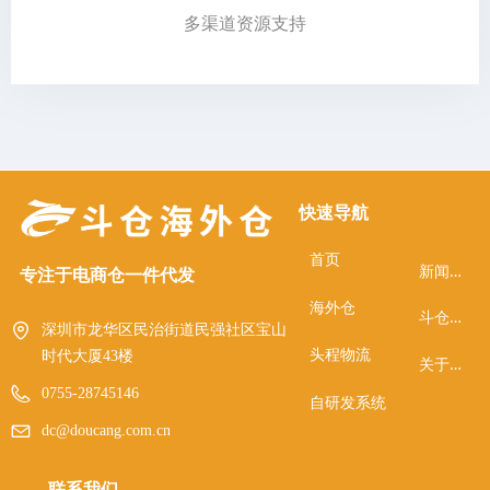
多渠道资源支持
快速导航
首页
新
闻资讯
专注于电商仓一件代发
海外仓
斗
仓OMS
深圳市龙华区民治街道民强社区宝山
头程物流
时代大厦43楼
关
于我们
0755-28745146
自研发系统
dc@doucang.com.cn
联系我们