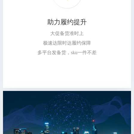
助力履约提升
大促备货准时上
极速达限时达履约保障
多平台发备货，sku一件不差