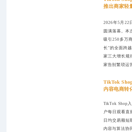
推出商家轻
2026年5月2
圆满落幕。本
吸引250多万
长”的全面跨越
家三大增长规
家告别繁琐运
TikTok 
内容电商转
TikTok 
户每日观看直
日均交易额短
内容与算法协