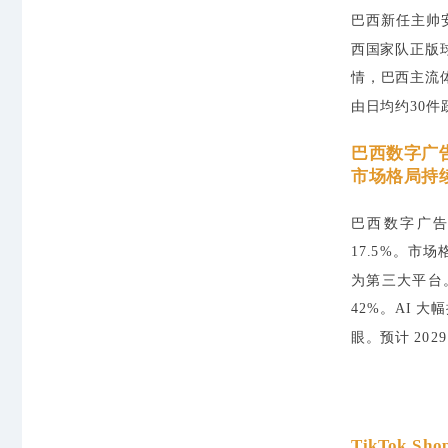
巴西新任主帅安切
西国家队正版
情，巴西主流体
由日均约30
巴西数字广
市场格局持
巴西数字广告
17.5%。市场格
为第三大平台
42%。AI 大
眼。预计 202
TikTok 