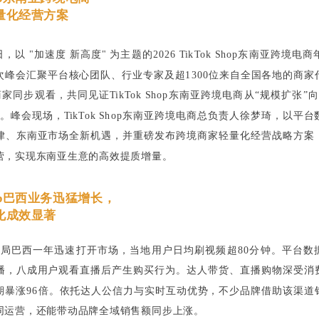
量化经营方案
2日，以 "加速度 新高度" 为主题的2026 TikTok Shop东南亚跨境
次峰会汇聚平台核心团队、行业专家及超1300位来自全国各地的商家
商家同步观看，共同见证TikTok Shop东南亚跨境电商从“规模扩张”
。峰会现场，TikTok Shop东南亚跨境电商总负责人徐梦琦，以平
律、东南亚市场全新机遇，并重磅发布跨境商家轻量化经营战略方案
营，实现东南亚生意的高效提质增量。
Shop巴西业务迅猛增长，
化成效显著
Shop入局巴西一年迅速打开市场，当地用户日均刷视频超80分钟。平台数
播，八成用户观看直播后产生购买行为。达人带货、直播购物深受消
期暴涨96倍。依托达人公信力与实时互动优势，不少品牌借助该渠道
同运营，还能带动品牌全域销售额同步上涨。