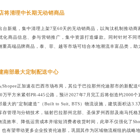
跨境店将清理中长期无动销商品
境店出台新规，集中清理上架7至60天的无动销商品，以淘汰机制推动
优化商品信息、参与营销推广，集中资源打造爆款。同时针对不同
侧重高端品牌商品，泰、菲、越等市场可结合本地潮流丰富品类，助
巴西建南部最大定制配送中心
头Shopee正加速在巴西市场布局，其位于巴拉那州伦迪那市的新配送
0万平方米紧邻PR-445公路，预计2027年7月完工后将创造约2000
大的“定制建造”（Built to Suit, BTS）物流设施，建筑面积达3
库存管理与分销技术，辐射巴拉那州北部、圣保罗州西部及南马托格
物流效率、降低运营成本并缩短消费者收货时间，此举不仅强化了Shop
，也有望带动更多企业投资伦迪那，巩固其作为区域物流枢纽的战略