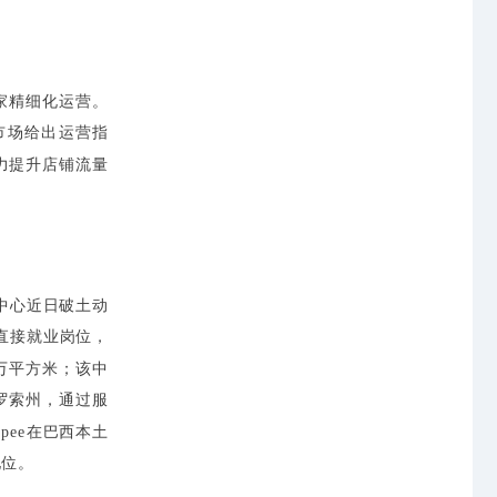
商家精细化运营。
市场给出运营指
力提升店铺流量
中心近日破土动
个直接就业岗位，
.3万平方米；该中
罗索州，通过服
ee在巴西本土
地位。