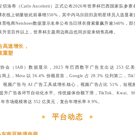
洛蒂（Carlo Ancelotti）正式公布2026年世界杯巴西国家队
球衣线上销量较此前暴增350%，其中内马尔回归及明星球员入选显著
育电商Netshoes数据显示名单公布当日球衣搜索量飙升逾340%，
件跃升至百件以上，世界杯主题周边商品也同步迎来销售高峰。
告高速增长，
续重塑
协会（IAB）数据显示，2025 年巴西数字广告支出达 253 亿
局上，Meta 以 36.4% 份额居首，Google 占 28.3% 位列第二，TikTo
。视频广告与 AI 广告工具成增长核心，视频广告占比 51%，短视
幅提升广告各环节自动化水平。传统媒体份额下滑，TikTok、Kwai、Sh
9 年市场规模将达 352 亿美元，复合年增长率 8.9%。
平台动态
Shop东南亚跨境电商