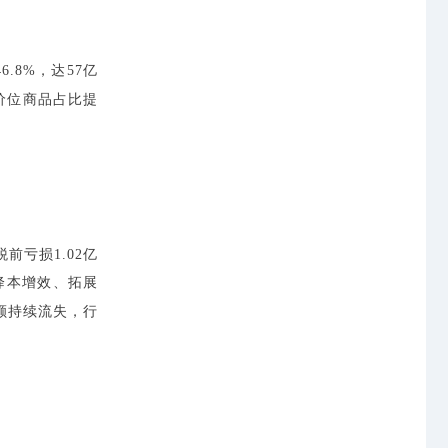
46.8%，达57亿
价位商品占比提
税前亏损1.02亿
降本增效、拓展
额持续流失，行