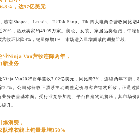
6.8%，达57亿美元
越南Shopee、Lazada、TikTok Shop、Tiki四大电商总营收同比增
近20%，活跃卖家约49.09万家。美妆、女装、家居品类领跑，中端
度营收环比降4%，销量微增1%，市场进入量增额减的调整阶段。
业Ninja Van营收连降两年，
力新业务
inja Van2025财年营收7.02亿美元，同比降3%，连续两年下滑，
窄32%。公司称营收下滑系主动调整定价与客户结构所致，正通过
冷链业务改善基本面。受行业竞争加剧、平台自建物流挤压，其市场份
步提升。
引爆消费，
家队球衣线上销量暴增350%