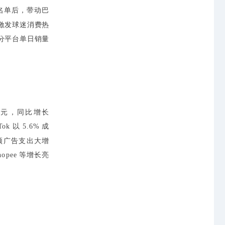
参赛名单后，带动巴
激发球迷消费热
部分平台单日销量
美元，同比增长
k 以 5.6% 成
频广告支出大增
opee 等增长亮